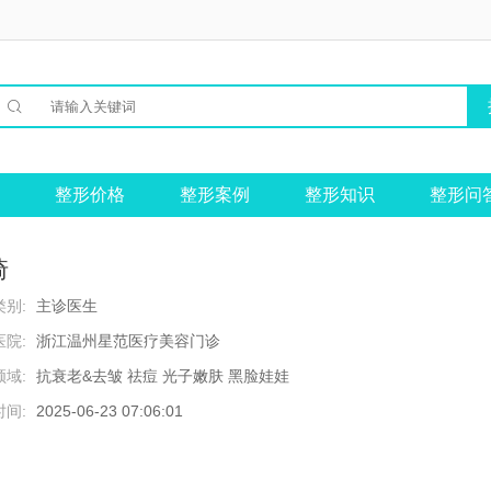

整形价格
整形案例
整形知识
整形问
琦
别:
主诊医生
院:
浙江温州星范医疗美容门诊
域:
抗衰老&去皱 祛痘 光子嫩肤 黑脸娃娃
间:
2025-06-23 07:06:01