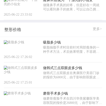
隆鼻术后成为一个漂亮的小仙女
做隆鼻手术真的好疼，但是好在一周就
可以看到鼻子的效果，可以让自己拥有
一个漂亮的鼻子了。不能哭了，再忍一
2025-06-22 23:33:02
忍，就可以完全好了。我做的隆鼻手术
是综合体的，包括在耳朵上也
更多>
整形价格
吸脂多少钱
吸脂抽脂手术时目前针对局部瘦身的一
种手术方法，术后效果明显，不容易发
生反弹，还有身体塑性的效果。针对于
2025-06-22 17:26:02
大部分问道的吸脂多少钱，抽脂价格等
问题，吸脂手术的价格其实没
做韩式三点双眼皮多少钱
做韩式三点双眼皮在奥康医疗美容门诊
的报价为6800元，由于影响割双眼皮手
术价格的因素有很多，建议大家想做双
2025-06-22 17:25:01
眼皮的话到当地医院去咨询具体做双眼
皮手术的价格，或者也可以线上
磨骨手术多少钱
做磨骨瘦脸手术在四川华美紫馨医学美
容医院的报价是26800元 ，由于影响下颌