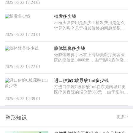
角磨骨多少钱的因素有很多，想知道在
2025-06-22 17:24:02
您当地医院做磨骨手术的费用，建议在
线咨询伊美网。 如今这个时代
植发多少钱
种植头发费用是多少？植发费用是怎么
计算的呢？关于植发价格的问题是很多
脱发者非常关注的一个问题， 做植发在
2025-06-22 17:23:01
成都丝缘植发机构的报价是20800元。 影
响植发价格的因素有很多，今
膨体隆鼻多少钱
做膨体隆鼻手术在上海华美医疗美容医
院的报价是14000元 ，由于影响膨体隆鼻
价格的因素有很多，想知道在您当地医
2025-06-22 13:22:01
院做膨体隆鼻鼻整形项目的费用，建议
在线咨询伊美网。 鼻子在面部
进口伊婉C玻尿酸1ml多少钱
打进口伊婉C玻尿酸1ml在东莞南城知美
医疗美容院的报价是980元 ，由于影响玻
尿酸的因素有很多，想知道在您当地医
2025-06-22 12:39:01
疗机构的注射进口伊婉C玻尿酸费用，可
以在线咨询伊美网。 无论是谁
更多>
整形知识