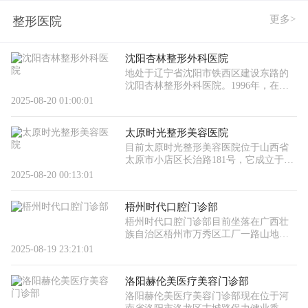
更多>
整形医院
沈阳杏林整形外科医院
地处于辽宁省沈阳市铁西区建设东路的
沈阳杏林整形外科医院。1996年，在那
个觉得身体发肤受之父母的年代，杏林
2025-08-20 01:00:01
勇敢的迈出了第一步，开设了门诊部，
在那里创造美丽，给爱美者带去
太原时光整形美容医院
目前太原时光整形美容医院位于山西省
太原市小店区长治路181号，它成立于
2020年的5月份，太原时光整形美容医院
2025-08-20 00:13:01
隶属于爱丽诺医疗美容集团旗下的太原
地区分院，爱丽诺医疗美容集团
梧州时代口腔门诊部
梧州时代口腔门诊部目前坐落在广西壮
族自治区梧州市万秀区工厂一路山地里
东巷，现在的梧州时代口腔门诊部拥有
2025-08-19 23:21:01
18家门诊。为了能让居民能方便就诊，
就近就诊，让居民在家门口不
洛阳赫伦美医疗美容门诊部
洛阳赫伦美医疗美容门诊部现在位于河