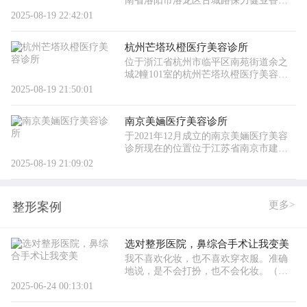
南省洛阳市洛龙区古城路保力健业香槟
国际1幢，2018年洛阳赫伦美医疗美容门
2025-08-19 22:42:01
诊部正式入驻洛阳市，通过一年多的发
展和品牌的沉淀，2020年盛大开
杭州芒塔玖橙医疗美容诊所
位于浙江省杭州市临平区南苑街道余之
城2幢101室的杭州芒塔玖橙医疗美容诊
所，它成立于2021年，杭州芒塔玖橙医
2025-08-19 21:50:01
疗美容诊所隶属于芒塔玖橙医美。芒塔
医美的总部在杭州，是由自身医
南京美婳医疗美容诊所
于2021年12月成立的南京美婳医疗美容
诊所现在的位置位于江苏省南京市建邺
区江东中路289号，南京美婳医疗美容诊
2025-08-19 21:09:02
所临近南京的地表奥体中心，就在机构
的对面。南京美婳医疗美容诊所
更多>
整形案例
选对整形医院，鼻综合手术让我变美
我不喜欢化妆，也不喜欢穿衣服。准确
地说，是不会打扮，也不会化妆。（实
际上，我一直很自卑。）看着别人的美
2025-06-24 00:13:01
丽，尤其羡慕。主要是因为我的眼睛不