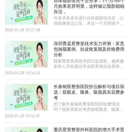
自体脂肪填充干货分享：1个月与6个
月效果差异明显，这样做让脂肪稳稳
存活，
许多求美者在进行自体脂肪填充后，心
情就像坐过山车。术后一个月照镜子，
发现饱满度好像“缩水”了，不禁心生焦
2026-01-28 10:57:38
虑，担心钱白花了、罪白受了。其实，
这很可能是进入了正常的吸收期。今
深圳曹孟君整形技术实力评测：富贵
天，我们就来详细聊聊自体脂肪填充后1
包抽脂案例、拉皮恢复期及价格费用
个月和6个月的真实区别，并分享让脂肪
分析
细胞“稳如泰山”的实用方法。一、关键
时间节点对比：为何1个月和6个月效果
随着整形美容技术的日益成熟，越来越
大不同？自体脂肪移植后，脂肪细胞
多的人开始通过专业医美项目改善形
象。在深圳，曹孟君医生及其团队提供
2026-01-28 10:54:24
的项目备受关注，其中“富贵包抽
脂”和“拉皮手术”成为不少人的选择焦
长春铭医整形医院价位解析与项目筛
点。接下来，咱们详细聊聊这两项技术
选：双眼皮、隆鼻、吸脂真实花费参
的特点，并提供一些实际的参考信息。
考
一、富贵包抽脂的实际操作与效果富贵
包通常出现在颈部
想了解长春铭医整形医院的收费情况
吗？很多朋友在考虑做双眼皮、隆鼻或
者面部吸脂时，都会在网上搜索类似“长
2026-01-28 10:52:47
春铭医整形医院价格表查询”这样的信
息，希望找到一个清晰透明的参考。♀然
重庆星荣整形外科医院的增大手术受
而，整形价格并非一成不变，它受到项