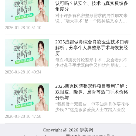
认可吗？从安全、技术与真实反馈多
目技术、医生资历、个人基础等多种因
角度分
素影响。今天，我们就来详细聊聊大家
关心的价格与项目选择问题
对于许多有私密整形需求的男性朋友来
说，“增大手术”是一个既神秘又令人顾
虑的医疗项目。网络信息纷繁复杂，如
2026-01-28 10:51:10
何在确保安全的前提下，找到技术可
靠、口碑过硬的医疗团队，是大家共同
2025成都做鼻综合肖凌医生技术口碑
的核心痛点。今天，我们就围绕“重庆星
解析，分享个人鼻整形手术与恢复经
荣整形外科医院”在男性增大手术领域的
历
表现，进行一次多维度、客观的探讨，
希望能为您的健康选择提供有价值的参
每次和朋友讨论整形手术，总会看到不
考。一、如何看待“正规医院”在私密整
少对鼻子手术既向往又担忧的朋友。身
形中的核心价值？选择正规医院进行此
边的朋友总会问：“听说成都肖凌医生做
2026-01-28 10:49:34
类手
鼻子口碑一直不错，这是真是假？他的
真实技术和案例到底咋样？”作为一位亲
2025西京医院整形科项目费用详解：
身经历了鼻综合手术，并且恢复得颇为
双眼皮、隆鼻、磨骨等热门手术价格
理想的人，我想结合自己的实际感受，
分析与
分享下从术前咨询一路到恢复期的完整
过程，或许能给你一些切实的参考，特
“我想做个双眼皮，但不知道具体要花多
别是想了
少钱？”这是很多爱美人士在踏入医院前
最大的困惑。面对市面上五花八门的报
2026-01-28 10:47:58
价和手术名称，很多人的第一反应是寻
找一家公立三甲医院做参考，比如西京
Copyright @
2026 伊美网
医院。作为空军军医大学第一附属医