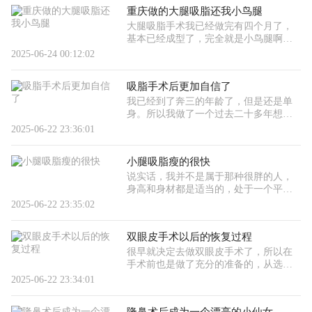
好看，脸大。我觉得妆容不能
重庆做的大腿吸脂还我小鸟腿
大腿吸脂手术我已经做完有四个月了，
基本已经成型了，完全就是小鸟腿啊。
我是高考结束以后去做的，在重庆的一
2025-06-24 00:12:02
家比较大的整形医院，当时我差不多抽
了2000多ml吧，说实话，看着还
吸脂手术后更加自信了
我已经到了奔三的年龄了，但是还是单
身。所以我做了一个过去二十多年想都
不敢想的事，去做吸脂手术。我因为工
2025-06-22 23:36:01
作的原因，经常不运动，所以体重一直
在增长，胖了之后，身边的追
小腿吸脂瘦的很快
说实话，我并不是属于那种很胖的人，
身高和身材都是适当的，处于一个平衡
的状态。但是吧，可能有点遗传的因
2025-06-22 23:35:02
素，我的腿部很粗，总觉得穿衣服不好
看，尤其是裤子。上半身又太瘦
双眼皮手术以后的恢复过程
很早就决定去做双眼皮手术了，所以在
手术前也是做了充分的准备的，从选择
医院到医生各个环节，都很认真的去选
2025-06-22 23:34:01
择，最后选择了一家比较正规的大型的
整形医院来做双眼皮手术，医