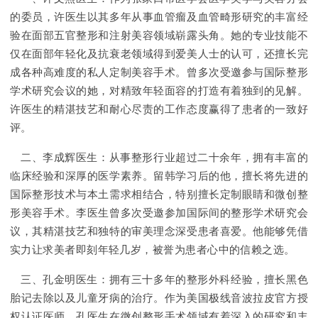
的委员，许医生以其多年从事血管瘤及血管畸形研究的丰富经
验在面部五官整形和注射美容领域崭露头角。她的专业技能不
仅在面部年轻化及抗衰老领域得到爱美人士的认可，还擅长完
成各种高难度的私人定制美容手术。曾多次受邀参与国际整形
学术研究会议的她，对精致年轻面容的打造有着独到的见解。
许医生的精湛技艺和耐心尽责的工作态度赢得了患者的一致好
评。
二、李成辉医生：从事整形行业超过二十余年，拥有丰富的
临床经验和深厚的医学素养。留韩学习后的他，擅长将先进的
国际整形技术与本土需求相结合，特别擅长定制眼睛和微创整
形美容手术。李医生曾多次受邀参加国际间的整形学术研究会
议，其精湛技艺和独特的审美理念深受患者喜爱。他能够凭借
实力让求美者即刻年轻几岁，被誉为患者心中的信赖之选。
三、孔金明医生：拥有三十多年的整形外科经验，擅长黑色
胎记去除以及儿童牙病的治疗。作为美国极线音波拉皮官方授
权认证医师，孔医生在微创整形手术领域有着深入的研究和丰