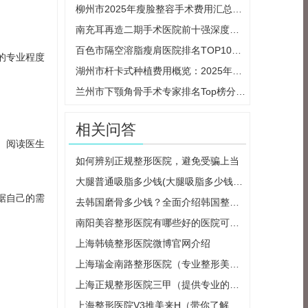
柳州市2025年瘦脸整容手术费用汇总及计算
南充耳再造二期手术医院前十强深度评价
百色市隔空溶脂瘦肩医院排名TOP10概览（
的专业程度
湖州市杆卡式种植费用概览：2025年最新收
兰州市下颚角骨手术专家排名Top榜分享：
相关问答
、阅读医生
如何辨别正规整形医院，避免受骗上当
大腿普通吸脂多少钱(大腿吸脂多少钱一个
据自己的需
去韩国磨骨多少钱？全面介绍韩国整形市
南阳美容整形医院有哪些好的医院可以选
上海韩镜整形医院微博官网介绍
上海瑞金南路整形医院（专业整形美容医
上海正规整形医院三甲（提供专业的整形
上海整形医院V3推美来H（带你了解最新的