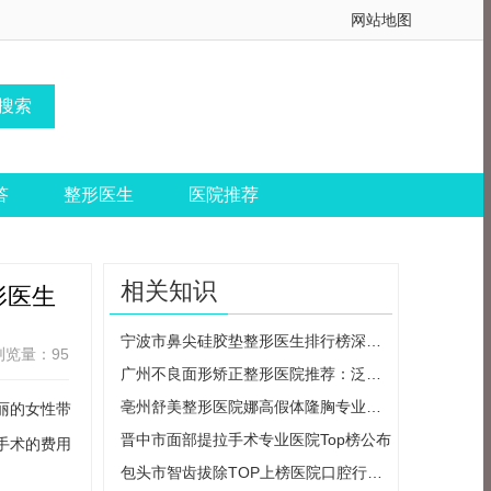
网站地图
答
整形医生
医院推荐
相关知识
形医生
宁波市鼻尖硅胶垫整形医生排行榜深度介
浏览量：95
广州不良面形矫正整形医院推荐：泛美泓
亳州舒美整形医院娜高假体隆胸专业可靠
丽的女性带
晋中市面部提拉手术专业医院Top榜公布
手术的费用
包头市智齿拔除TOP上榜医院口腔行业认可