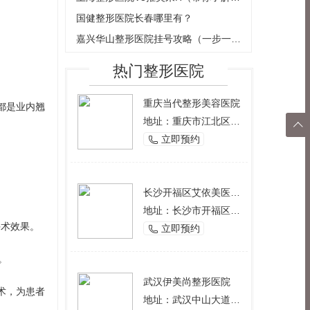
国健整形医院长春哪里有？
嘉兴华山整形医院挂号攻略（一步一步教
热门整形医院
重庆当代整形美容医院
都是业内翘
地址：重庆市江北区观音桥西环路2号

立即预约

返回
顶部
长沙开福区艾依美医学美容机构
地址：长沙市开福区芙蓉中路一段191号好来登酒店12楼
手术效果。
立即预约

。
武汉伊美尚整形医院
术，为患者
地址：武汉中山大道1166号