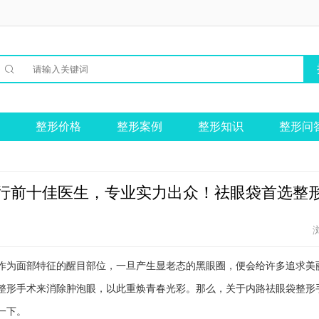

整形价格
整形案例
整形知识
整形问
行前十佳医生，专业实力出众！祛眼袋首选整
作为面部特征的醒目部位，一旦产生显老态的黑眼圈，便会给许多追求美
整形手术来消除肿泡眼，以此重焕青春光彩。那么，关于内路祛眼袋整形
一下。