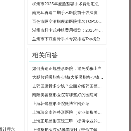
柳州市2025年瘦脸整容手术费用汇总及计算
南充耳再造二期手术医院前十强深度评价
百色市隔空溶脂瘦肩医院排名TOP10概览（
湖州市杆卡式种植费用概览：2025年最新收
兰州市下颚角骨手术专家排名Top榜分享：
相关问答
如何辨别正规整形医院，避免受骗上当
大腿普通吸脂多少钱(大腿吸脂多少钱一个
去韩国磨骨多少钱？全面介绍韩国整形市
南阳美容整形医院有哪些好的医院可以选
上海韩镜整形医院微博官网介绍
上海瑞金南路整形医院（专业整形美容医
上海正规整形医院三甲（提供专业的整形
设计理念，
上海整形医院V3推美来H（带你了解最新的