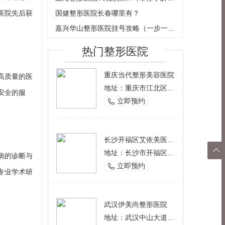
医院先后获
国健整形医院长春哪里有？
嘉兴华山整形医院挂号攻略（一步一步教
热门整形医院
重庆当代整形美容医院
高质量的医
地址：重庆市江北区观音桥西环路2号
安全的服
立即预约

长沙开福区艾依美医学美容机构

地址：长沙市开福区芙蓉中路一段191号好来登酒店12楼
病的诊断与
立即预约

返回
专业学术研
顶部
武汉伊美尚整形医院
地址：武汉中山大道1166号