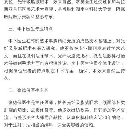
复位、光纤吸脂减肥术，效果自然。常笑医生还受邀参加马拉
西亚首届医美艺术大赛评，是肖胜利湖南省科技大学第一附属
医院医疗美容科整形专家。
三、李卜医生专业特点
李卜医生在韩韵艺术丰胸精细无痕的成熟技术基础上，对光
纤吸脂减肥术有深入研究。他不仅在专业期刊发表过学术论
文，而且在微创法除皱术、光纤吸脂减肥术、微创法腋臭根治
术等微创手术方面也有很深造诣。李卜医生注重个体化设计，
根据每位患者的特点制定手术方案，确保手术效果自然且持
久。
四、张德保医生专长
张德保医生是主任医师，擅长光纤吸脂减肥术、颌面部各类
肿瘤的切除、皮瓣修复等。他多次出访欧美、日韩参加学术交
流，与整形美容大师同台献技。从事皮肤科临床近30年的他，
对于注射手法相当的娴熟，深受美容者的信赖。