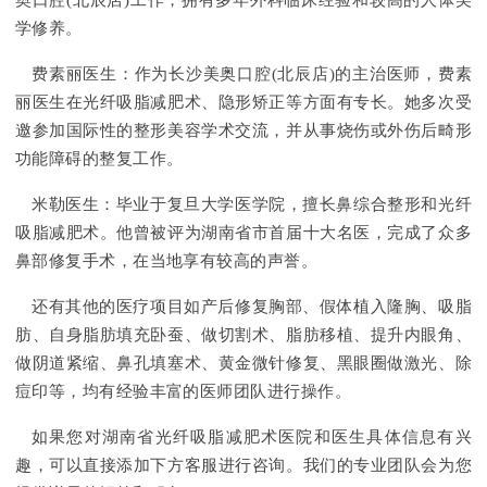
奥口腔(北辰店)工作，拥有多年外科临床经验和较高的人体美
学修养。
费素丽医生：作为长沙美奥口腔(北辰店)的主治医师，费素
丽医生在光纤吸脂减肥术、隐形矫正等方面有专长。她多次受
邀参加国际性的整形美容学术交流，并从事烧伤或外伤后畸形
功能障碍的整复工作。
米勒医生：毕业于复旦大学医学院，擅长鼻综合整形和光纤
吸脂减肥术。他曾被评为湖南省市首届十大名医，完成了众多
鼻部修复手术，在当地享有较高的声誉。
还有其他的医疗项目如产后修复胸部、假体植入隆胸、吸脂
肪、自身脂肪填充卧蚕、做切割术、脂肪移植、提升内眼角、
做阴道紧缩、鼻孔填塞术、黄金微针修复、黑眼圈做激光、除
痘印等，均有经验丰富的医师团队进行操作。
如果您对湖南省光纤吸脂减肥术医院和医生具体信息有兴
趣，可以直接添加下方客服进行咨询。我们的专业团队会为您