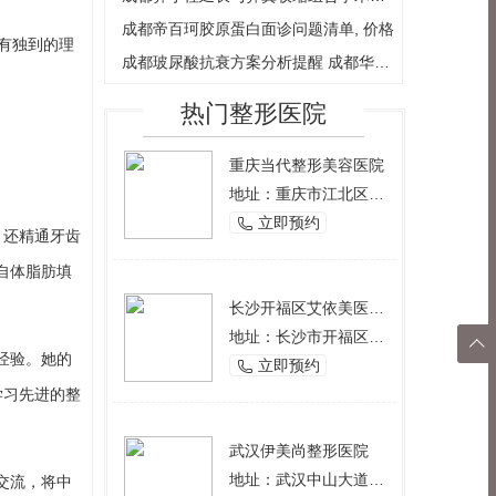
成都帝百珂胶原蛋白面诊问题清单, 价格
有独到的理
成都玻尿酸抗衰方案分析提醒 成都华西腋
热门整形医院
重庆当代整形美容医院
地址：重庆市江北区观音桥西环路2号
立即预约

，还精通牙齿
自体脂肪填
长沙开福区艾依美医学美容机构
地址：长沙市开福区芙蓉中路一段191号好来登酒店12楼

经验。她的
立即预约

返回
学习先进的整
顶部
武汉伊美尚整形医院
地址：武汉中山大道1166号
交流，将中