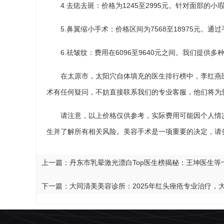
4.去痣去斑：价格为1245至2995元。针对面部
5.鼻翼缩小手术：价格区间为7568至18975元。
6.祛皱纹：费用在6096至9640元之间。我们提
在太原市，太阳穴自体填充的医生排行榜中，李红燕
术有任何疑问，不妨直接联系我们的专业客服，他们将为
请注意，以上价格仅供参考，实际费用可能因个人情
生并了解所有相关风险。美容手术是一项重要的决定，请
上一篇：
丹东市乳晕激光漂白Top医生榜揭秘：王坤医生等
下一篇：
大同清美美容诊所：2025年红头痤疮专业治疗，