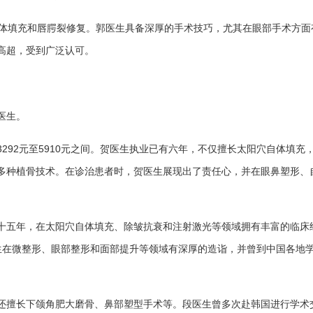
自体填充和唇腭裂修复。郭医生具备深厚的手术技巧，尤其在眼部手术方面
高超，受到广泛认可。
医生。
292元至5910元之间。贺医生执业已有六年，不仅擅长太阳穴自体填充
多种植骨技术。在诊治患者时，贺医生展现出了责任心，并在眼鼻塑形、
十五年，在太阳穴自体填充、除皱抗衰和注射激光等领域拥有丰富的临床
郭医生在微整形、眼部整形和面部提升等领域有深厚的造诣，并曾到中国各地
还擅长下颌角肥大磨骨、鼻部塑型手术等。段医生曾多次赴韩国进行学术