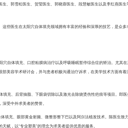
医生、郭雪松医生、贺莹医生、郭晓蓉医生、段慧敏医生以及李红燕医生
。这些医生在太阳穴自体填充领域拥有丰富的经验和深厚的技艺，是众多
太阳穴自体填充、口腔粘膜病治疗以及呼吸睡眠暂停综合症的矫治。尤其在
眼部美容学术研讨会，并与患者积极沟通治疗诉求，在美学技术方面有着
自体填充、后背抽脂、下眼袋切除以及激光去除烧烫伤性疤痕等项目。郎医
，深受中外求美者的赞誉。
自体填充、眼部黄金射频、微整形整下巴以及阿尔法植发技术。陈医生致
天赋，以“专业塑美”的理念为求美者提供优质的服务。