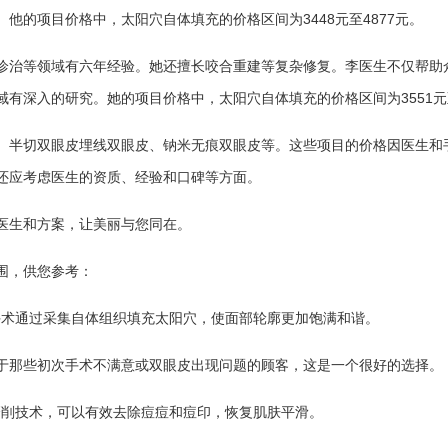
他的项目价格中，太阳穴自体填充的价格区间为3448元至4877元。
诊治等领域有六年经验。她还擅长咬合重建等复杂修复。李医生不仅帮助
有深入的研究。她的项目价格中，太阳穴自体填充的价格区间为3551元至
、半切双眼皮埋线双眼皮、钠米无痕双眼皮等。这些项目的价格因医生和
还应考虑医生的资质、经验和口碑等方面。
医生和方案，让美丽与您同在。
围，供您参考：
。此手术通过采集自体组织填充太阳穴，使面部轮廓更加饱满和谐。
间。对于那些初次手术不满意或双眼皮出现问题的顾客，这是一个很好的选择。
微晶磨削技术，可以有效去除痘痘和痘印，恢复肌肤平滑。