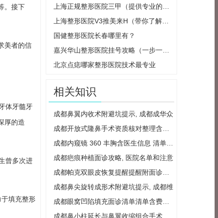
上海正规整形医院三甲（提供专业的整形
等。接下
上海整形医院V3推美来H（带你了解最新的
国健整形医院长春哪里有？
求美者的信
嘉兴华山整形医院挂号攻略（一步一步教
北京点痣哪家整形医院技术最专业
相关知识
牙体牙髓牙
成都鼻翼内收术附避坑提示, 成都成华众
深厚的造
成都开放式隆鼻手术资质核对整理含医生
成都内窥镜 360 丰胸含医生信息 清单整理
成都疤痕种植面诊攻略, 医院名单和注意
生曾多次进
成都帕克双眼皮恢复提醒提醒附面诊重点
成都鼻尖旋转成形术附避坑提示, 成都维
力于填充整形
成都眼窝凹陷填充面诊清单清单含费用区
成都鼻小柱延长与鼻翼收缩组合手术价格