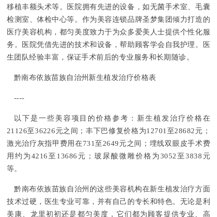
移植丰额头术等。医院拥有先进的设备，如无菌手术室、毛囊
检测室、体检中心等。作为美容连锁品牌圣梦集团倾力打造的
医疗美容机构，都匀美度致力于为众多爱美人士提供个性化服
务。医院凭借先进的技术和设备，帮助顾客学会自我护理。医
生团队经验丰富，保证手术前后的专业服务和长期随诊。
黔南布依族苗族自治州新生植发治疗价格表
----
以下是一些美容项目的价格参考：新生植发治疗价格在
21126至36226元之间；丰下巴修复价格为12701至28682元；
激光治疗灰指甲费用在731至2649元之间；埋线双眼皮手术费
用约为4216至13686元；玻尿酸微雕价格为3052至3838元
等。
黔南布依族苗族自治州的这些美容机构在新生植发治疗方面
技术过硬，医生专业可靠，并有自己的专长和特色。无论是利
美康、龙里初初还是都匀美度，它们都为顾客提供专业、高