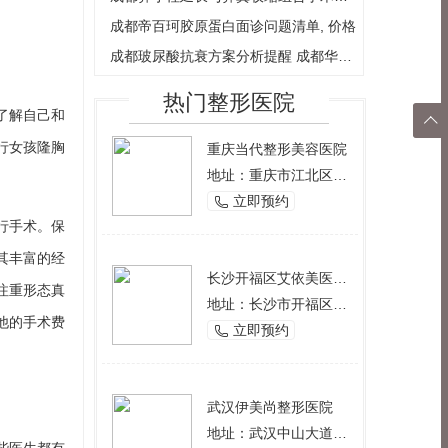
成都帝百珂胶原蛋白面诊问题清单, 价格
成都玻尿酸抗衰方案分析提醒 成都华西腋
热门整形医院
了解自己和

行女孩隆胸
重庆当代整形美容医院
返回
地址：重庆市江北区观音桥西环路2号
顶部
立即预约

行手术。保
其丰富的经
长沙开福区艾依美医学美容机构
注重形态真
地址：长沙市开福区芙蓉中路一段191号好来登酒店12楼
他的手术费
立即预约

武汉伊美尚整形医院
地址：武汉中山大道1166号