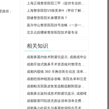
上海正规整形医院三甲（提供专业的整形
上海整形医院V3推美来H（带你了解最新的
受推崇：
国健整形医院长春哪里有？
嘉兴华山整形医院挂号攻略（一步一步教
北京点痣哪家整形医院技术最专业
相关知识
成都鼻翼内收术附避坑提示, 成都成华众
成都开放式隆鼻手术资质核对整理含医生
成都内窥镜 360 丰胸含医生信息 清单整理
成都疤痕种植面诊攻略, 医院名单和注意
成都帕克双眼皮恢复提醒提醒附面诊重点
成都鼻尖旋转成形术附避坑提示, 成都维
成都眼窝凹陷填充面诊清单清单含费用区
成都鼻小柱延长与鼻翼收缩组合手术价格