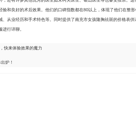
外，还有许多其他优秀的医生如朱柯夫医生、银山医生等也备受推崇。这
经验和良好的术后效果。他们的口碑指数都在80以上，体现了他们在整形
域、从业经历和手术特色等。同时提供了南充市女孩隆胸祛斑的价格表供
服进行详聊。
，快来体验效果的魔力
单出炉！