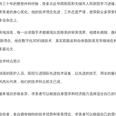
有三十年的整形外科经验，曾多次赴华西医院和无锡市人民医院学习进修
求美者的身心美化。他的技术理念先进，工作态度严谨，曾荣获众多荣誉
专业杂志上。
等地深造，每一台溶脂手术都展现出其唯美的审美境界。他擅长精细、微
容新理念。他在数字化3D扫描技术、真实双眼皮和自体脂肪填充等领域也
多篇论文。
技术特点简介
精湛的医护人员。医院引进国际先进技术设备，以先进的技艺、周全的服
的杰出代表，他们的技术特点前文已述。
服务项目价格各异。求美者可以根据自身需求和经济能力选择适合自己的
佼佼者，各自拥有独特的技术优势和审美理念。求美者可以根据自己的需