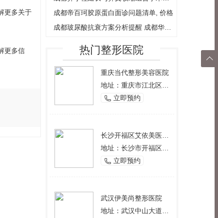
解更多关于
成都帝百珂胶原蛋白面诊问题清单, 价格
成都玻尿酸抗衰方案分析提醒 成都华西腋
热门整形医院
解更多信

重庆当代整形美容医院
返回
地址：重庆市江北区观音桥西环路2号
顶部
立即预约

长沙开福区艾依美医学美容机构
地址：长沙市开福区芙蓉中路一段191号好来登酒店12楼
立即预约

武汉伊美尚整形医院
地址：武汉中山大道1166号