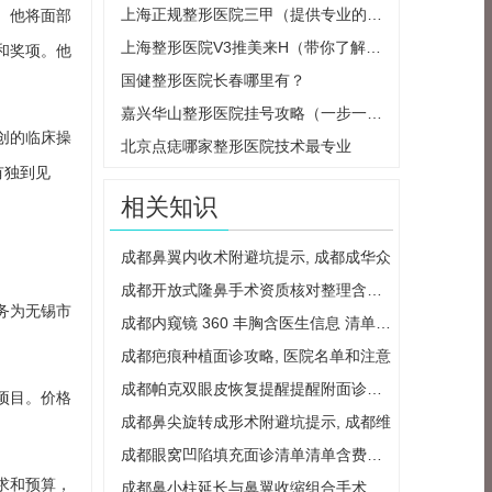
上海正规整形医院三甲（提供专业的整形
。他将面部
上海整形医院V3推美来H（带你了解最新的
和奖项。他
国健整形医院长春哪里有？
嘉兴华山整形医院挂号攻略（一步一步教
创的临床操
北京点痣哪家整形医院技术最专业
有独到见
相关知识
成都鼻翼内收术附避坑提示, 成都成华众
成都开放式隆鼻手术资质核对整理含医生
务为无锡市
成都内窥镜 360 丰胸含医生信息 清单整理
成都疤痕种植面诊攻略, 医院名单和注意
成都帕克双眼皮恢复提醒提醒附面诊重点
项目。价格
成都鼻尖旋转成形术附避坑提示, 成都维
成都眼窝凹陷填充面诊清单清单含费用区
求和预算，
成都鼻小柱延长与鼻翼收缩组合手术价格