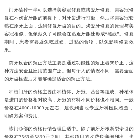
门牙磕掉一半可以选择美容冠修复或烤瓷牙修复。美容冠修
复在不伤害牙龈的前提下，对牙齿进行打磨，然后将美容冠套
黏在原牙上面，达到修复牙齿的目的。烤瓷牙修复的原理与美
容冠相似，但佩戴久了可能会在贴近牙龈处形成“黑线”。修复
期间，患者需要避免吃过硬、过粘的食物，以免影响修复效
果。
前牙反合的矫正方法主要是通过功能性的矫正器来矫正，这
种方法安全且应用范围广泛。但每个人的情况不同，需要全面
的牙齿检查后才能够确定适合的矫正方法。
种植门牙的价格主要由种植体、牙冠、基台等组成。种植体
是进口的价格相对较高，牙冠的材料不同价格也不相同。一般
价格在4000-10000元左右。建议到当地专业牙科医院检查，
明确方案和费用。
该门诊部的价格行情合理且适中。除了前牙牙根断裂牵引的
价格在3569至5839元之间，其他项目的收费也详细列出。患