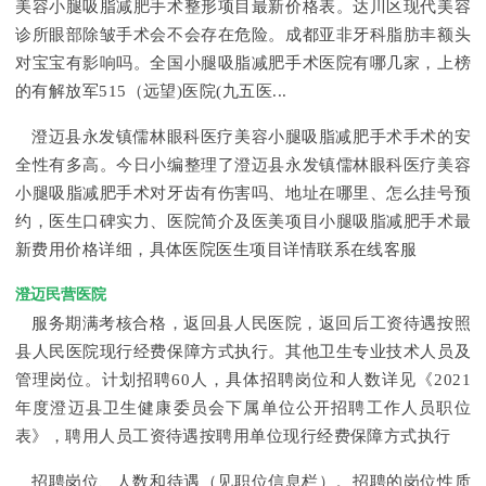
美容小腿吸脂减肥手术整形项目最新价格表。达川区现代美容
诊所眼部除皱手术会不会存在危险。成都亚非牙科脂肪丰额头
对宝宝有影响吗。全国小腿吸脂减肥手术医院有哪几家，上榜
的有解放军515（远望)医院(九五医...
澄迈县永发镇儒林眼科医疗美容小腿吸脂减肥手术手术的安
全性有多高。今日小编整理了澄迈县永发镇儒林眼科医疗美容
小腿吸脂减肥手术对牙齿有伤害吗、地址在哪里、怎么挂号预
约，医生口碑实力、医院简介及医美项目小腿吸脂减肥手术最
新费用价格详细，具体医院医生项目详情联系在线客服
澄迈民营医院
服务期满考核合格，返回县人民医院，返回后工资待遇按照
县人民医院现行经费保障方式执行。其他卫生专业技术人员及
管理岗位。计划招聘60人，具体招聘岗位和人数详见《2021
年度澄迈县卫生健康委员会下属单位公开招聘工作人员职位
表》，聘用人员工资待遇按聘用单位现行经费保障方式执行
招聘岗位、人数和待遇（见职位信息栏）。招聘的岗位性质