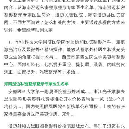
本文主要讲解了【海南澄迈私密整形整形专家医生】的相关
内容，从海南澄迈私密整形整形专家医生名单，海南澄迈私密
整形整形专家医生简介，澄迈民营医院，海南澄迈县医院官
网，不同方面阐述了怎么相处的方法，主要通过步骤的方式来
讲解，希望能帮助到大家
1、华中科技大学同济医学院附属协和医院整形外科。瘢痕
激光治疗及显微外科精细操作。能够从整形外科医生和激光美
容医生的角度把握手术与...。西安市第四医院医学美容与整形
中心。面部年轻化，包括提升重睑、提切眉、眼袋、内眦赘皮
矫正、面部提升、私密整形等手术治...
海南澄迈私密整形整形专家医生名单
安徽医科大学第一附属医院整形外科成...。浙江光子嫩肤去
黑眼圈整形美容科收费标准公开&价格表均价一览（近6个月
均价为...。国内去黑眼圈医院全新榜单公布通报，上榜的有张
家港皇嘉金典医疗美容诊所、郑州...
澄迈射频去黑眼圈整形科价格表新版发布。整理了澄迈县永