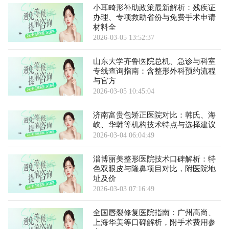
小耳畸形补助政策最新解析：残疾证
办理、专项救助省份与免费手术申请
材料全
2026-03-05 13:52:37
山东大学齐鲁医院总机、急诊与科室
专线查询指南：含整形外科预约流程
与官方
2026-03-05 10:45:04
济南富贵包矫正医院对比：韩氏、海
峡、华韩等机构技术特点与选择建议
2026-03-04 06:04:49
淄博丽美整形医院技术口碑解析：特
色双眼皮与隆鼻项目对比，附医院地
址及价
2026-03-03 07:16:49
全国唇裂修复医院指南：广州高尚、
上海华美等口碑解析，附手术费用参