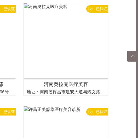


已认证
已认证

返回
顶部
部
河南奥拉克医疗美容
66号
地址：河南省许昌市建安大道与魏文路交叉路口


已认证
已认证