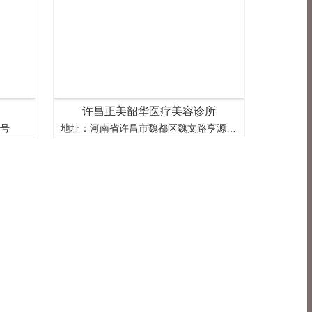
许昌正美韶华医疗美容诊所
7号
地址：河南省许昌市魏都区魏文路亨源通步行街四栋