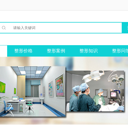

整形价格
整形案例
整形知识
整形问